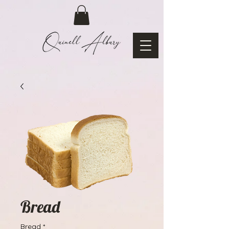
Bread
Bread
*