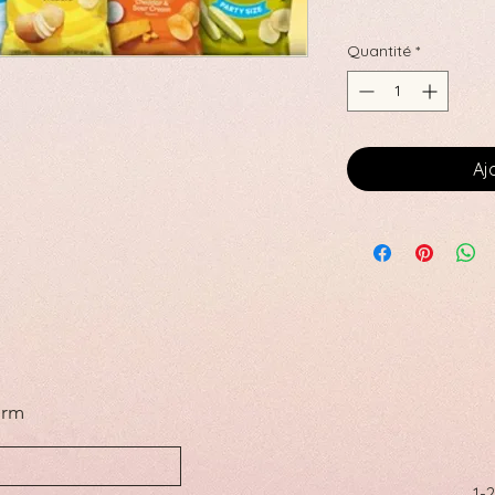
Quantité
*
Aj
orm
1-