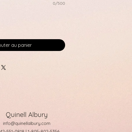
0/500
outer au panier
Quinell Albury
info@quinellalbury.com
242-551-0818 | 1-805-802-5356