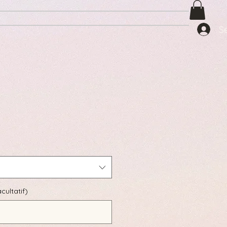
S
cultatif)