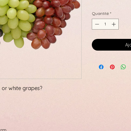
Quantité
*
Aj
d or white grapes?
orm