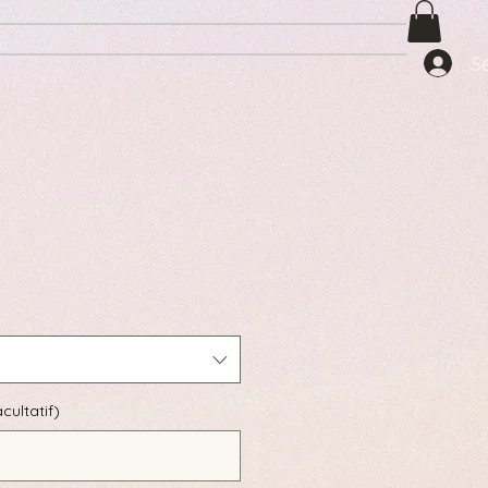
S
cultatif)