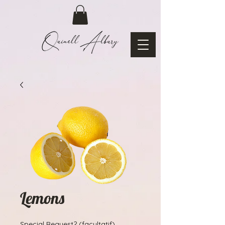
Lemons
Special Request? (facultatif)