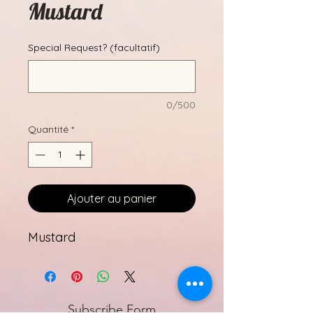
Mustard
Special Request? (facultatif)
0/500
Quantité
*
Ajouter au panier
Mustard
Subscribe Form