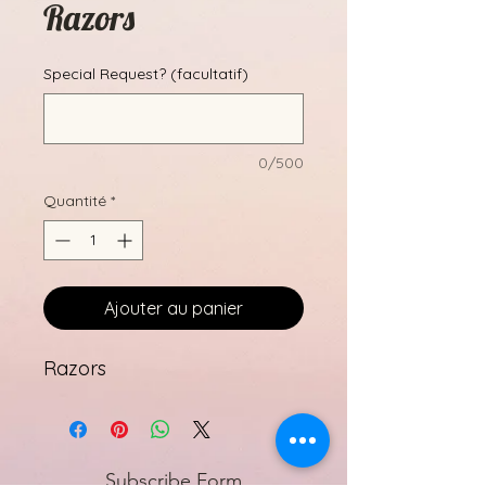
Razors
Special Request? (facultatif)
0/500
Quantité
*
Ajouter au panier
Razors
Subscribe Form