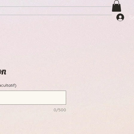
S
on
cultatif)
0/500