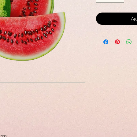
Aj
orm